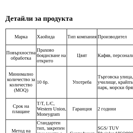
Детайли за продукта
Марка
Хаойида
Тип компания
Производител
Прахово
Повърхностна
боядисване на
Цвят
Кафяв, персонал
обработка
открито
Минимално
Търговска улица,
количество за
10 бр.
Употреба
училище, крайпъ
количество
парк, морски бря
(MOQ)
T/T, L/C,
Срок на
Western Union,
Гаранция
2 години
плащане
Moneygram
Стандартен
тип, закрепен
SGS/ TUV
Метод на