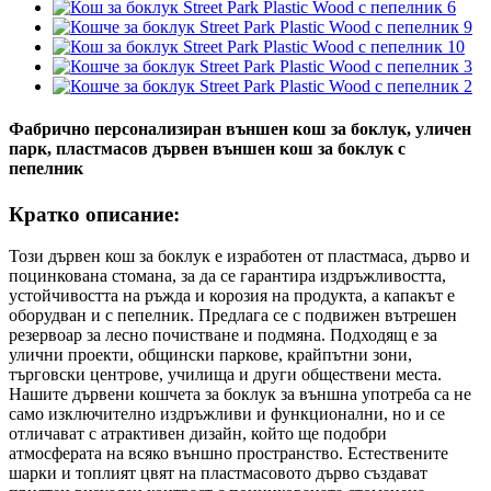
Фабрично персонализиран външен кош за боклук, уличен
парк, пластмасов дървен външен кош за боклук с
пепелник
Кратко описание:
Този дървен кош за боклук е изработен от пластмаса, дърво и
поцинкована стомана, за да се гарантира издръжливостта,
устойчивостта на ръжда и корозия на продукта, а капакът е
оборудван и с пепелник. Предлага се с подвижен вътрешен
резервоар за лесно почистване и подмяна. Подходящ е за
улични проекти, общински паркове, крайпътни зони,
търговски центрове, училища и други обществени места.
Нашите дървени кошчета за боклук за външна употреба са не
само изключително издръжливи и функционални, но и се
отличават с атрактивен дизайн, който ще подобри
атмосферата на всяко външно пространство. Естествените
шарки и топлият цвят на пластмасовото дърво създават