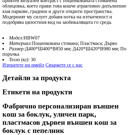
приятен визуален контраст с поцинкованата стоманена
облицовка, което прави това кошче атрактивно допълнение
към паркове, градини и други открити пространства.
Модерният му силует добавя нотка на изтънченост и
подобрява цялостния вид на заобикалящата го среда.
Модел:
HBW07
Материал:
Поцинкована стомана; Пластмаса; Дърво
Размер:
Д400*Ш400*В850 мм; Д420*Ш420*В980 мм; По
поръчка
Тегло (кг):
30
Изпратете ни имейл
Свържете се с нас
Детайли за продукта
Етикети на продукти
Фабрично персонализиран външен
кош за боклук, уличен парк,
пластмасов дървен външен кош за
боклук с пепелник