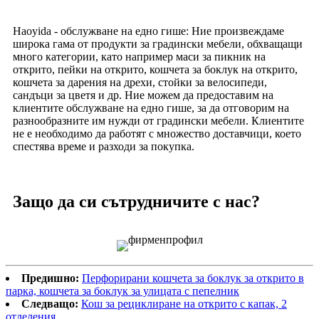
Haoyida - обслужване на едно гише: Ние произвеждаме
широка гама от продукти за градински мебели, обхващащи
много категории, като например маси за пикник на
открито, пейки на открито, кошчета за боклук на открито,
кошчета за дарения на дрехи, стойки за велосипеди,
сандъци за цветя и др. Ние можем да предоставим на
клиентите обслужване на едно гише, за да отговорим на
разнообразните им нужди от градински мебели. Клиентите
не е необходимо да работят с множество доставчици, което
спестява време и разходи за покупка.
Защо да си сътрудничите с нас?
Предишно:
Перфорирани кошчета за боклук за открито в
парка, кошчета за боклук за улицата с пепелник
Следващо:
Кош за рециклиране на открито с капак, 2
отделения