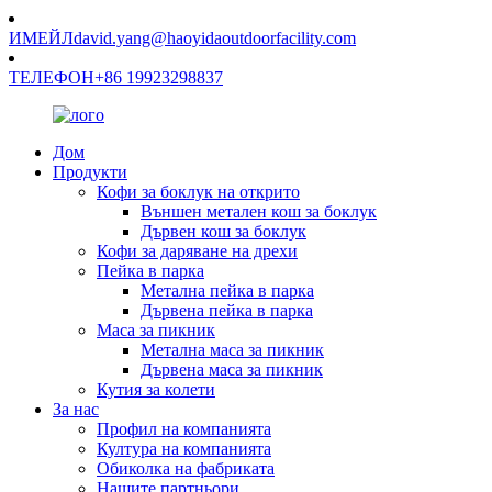
ИМЕЙЛ
david.yang@haoyidaoutdoorfacility.com
ТЕЛЕФОН
+86 19923298837
Дом
Продукти
Кофи за боклук на открито
Външен метален кош за боклук
Дървен кош за боклук
Кофи за даряване на дрехи
Пейка в парка
Метална пейка в парка
Дървена пейка в парка
Маса за пикник
Метална маса за пикник
Дървена маса за пикник
Кутия за колети
За нас
Профил на компанията
Култура на компанията
Обиколка на фабриката
Нашите партньори