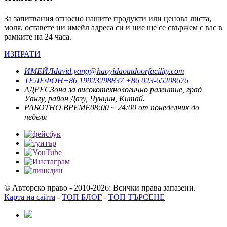
За запитвания относно нашите продукти или ценова листа,
моля, оставете ни имейл адреса си и ние ще се свържем с вас в
рамките на 24 часа.
ИЗПРАТИ
ИМЕЙЛ
david.yang@haoyidaoutdoorfacility.com
ТЕЛЕФОН
+86 19923298837
+86 023-65208676
АДРЕС
Зона за високотехнологично развитие, град
Уангу, район Дазу, Чунцин, Китай.
РАБОТНО ВРЕМЕ
08:00 ~ 24:00 от понеделник до
неделя
© Авторско право - 2010-2026: Всички права запазени.
Карта на сайта
-
ТОП БЛОГ
-
ТОП ТЪРСЕНЕ