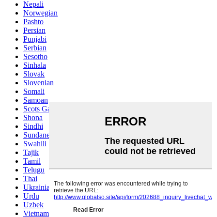
Nepali
Norwegian
Pashto
Persian
Punjabi
Serbian
Sesotho
Sinhala
Slovak
Slovenian
Somali
Samoan
Scots Gaelic
Shona
Sindhi
Sundanese
Swahili
Tajik
Tamil
Telugu
Thai
Ukrainian
Urdu
Uzbek
Vietnamese