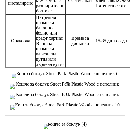
към земята с
Сертификат
Rheinland/ISO90
инсталиране
разширителни
Патентен сертиф
болтове.
Вътрешна
опаковка:
балонно
фолио или
крафт хартия;
Време за
Опаковка
15-35 дни след п
Външна
доставка
опаковка:
картонена
кутия или
дървена кутия