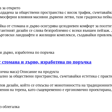
 за открито
създадена за обществени пространства с висок трафик, съчетавай
тмосферни влияния масивни дървени летви, тази градинска пейка
йка от стомана и дърво осигурява целодневен комфорт за посети
гантният дизайн се слива безпроблемно с всеки външен пейзаж. 
ърговски ландшафти и жилищни комплекси, създавайки привлекат
 стомана и дърво, изработена по поръчка
анична маса) Описание на продукта
ално за обществени пространства, съчетавайки естетика с практи
глов дизайн, който се откъсва от монотонността на традиционнит
ния на терена, като същевременно е ергономично проектирана, з