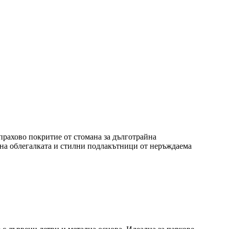
прахово покритие от стомана за дълготрайна
 на облегалката и стилни подлакътници от неръждаема