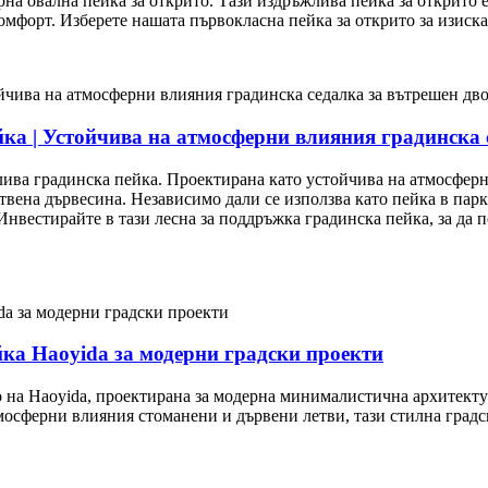
на овална пейка за открито. Тази издръжлива пейка за открито е
комфорт. Изберете нашата първокласна пейка за открито за изиск
ка | Устойчива на атмосферни влияния градинска 
лива градинска пейка. Проектирана като устойчива на атмосферни
вена дървесина. Независимо дали се използва като пейка в парка
Инвестирайте в тази лесна за поддръжка градинска пейка, за да
ка Haoyida за модерни градски проекти
 на Haoyida, проектирана за модерна минималистична архитекту
мосферни влияния стоманени и дървени летви, тази стилна градс