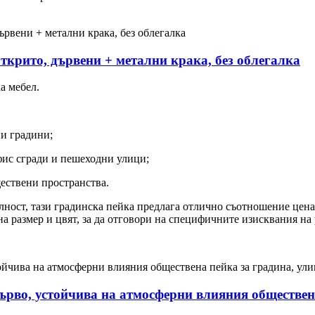
ткрито, дървени + метални крака, без облегалка
а мебел.
и градини;
фис сгради и пешеходни улици;
ествени пространства.
ност, тази градинска пейка предлага отлично съотношение цена-
а размер и цвят, за да отговори на специфичните изисквания на
ърво, устойчива на атмосферни влияния обществен