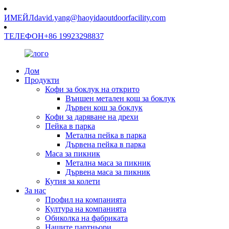
ИМЕЙЛ
david.yang@haoyidaoutdoorfacility.com
ТЕЛЕФОН
+86 19923298837
Дом
Продукти
Кофи за боклук на открито
Външен метален кош за боклук
Дървен кош за боклук
Кофи за даряване на дрехи
Пейка в парка
Метална пейка в парка
Дървена пейка в парка
Маса за пикник
Метална маса за пикник
Дървена маса за пикник
Кутия за колети
За нас
Профил на компанията
Култура на компанията
Обиколка на фабриката
Нашите партньори