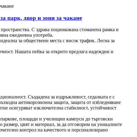
а парк, двор и зони за чакане
и пространства. С здрава поцинкована стоманена рамка и
ивна ежедневна употреба.
идеална за обществени места с висок трафик. Лесна за
тичност. Нашата пейка за открито предлага надеждни и
ционалност. Създадена за издръжливост, седалката е с
ъзходна антикорозионна защита, защита от избледняване
итие осигуряват изключителна стабилност, устойчивост
и паркове, площади и училищни кампуси до търговски
 размер, цвят и материал, за да отговорим на уникалните
ючително контрол на качеството и персонализирано