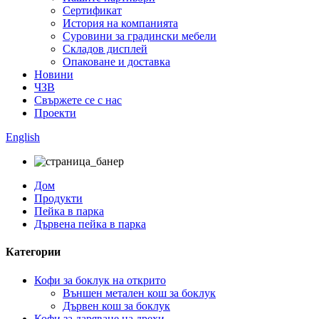
Сертификат
История на компанията
Суровини за градински мебели
Складов дисплей
Опаковане и доставка
Новини
ЧЗВ
Свържете се с нас
Проекти
English
Дом
Продукти
Пейка в парка
Дървена пейка в парка
Категории
Кофи за боклук на открито
Външен метален кош за боклук
Дървен кош за боклук
Кофи за даряване на дрехи