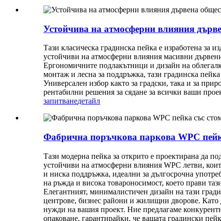
Устойчива на атмосферни влияния дървен
Тази класическа градинска пейка е изработена за и
устойчиви на атмосферни влияния масивни дървени 
Ергономичните подлакътници и дизайн на облегалкат
монтаж и лесна за поддръжка, тази градинска пейка
Универсален избор както за градски, така и за прир
рентабилни решения за сядане за всички ваши прое
запитване
детайл
Фабрична поръчкова паркова WPC пейка 
Тази модерна пейка за открито е проектирана да по
устойчиви на атмосферни влияния WPC летви, които
и ниска поддръжка, идеални за дългосрочна употреб
на ръжда и висока товароносимост, което прави тази
Елегантният, минималистичен дизайн на тази гради
центрове, бизнес райони и жилищни дворове. Като 
нужди на вашия проект. Ние предлагаме конкурентн
опаковане, гарантирайки, че вашата градински пейк