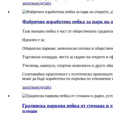
запитване
детайл
Фабрично изработена пейка за парк на о
Тази външна пейка е част от обществената градинск
Идеален е за:
Общински паркове, живописни пътеки и обществен
Търговски площади, места за сядане на открито в о
Училища, кампуси, спортни комплекси и други общ
Съчетавайки практичност с естетическа привлекател
може да бъде изработена по поръчка по отношение н
запитване
детайл
Градинска паркова пейка от стомана и д
площи