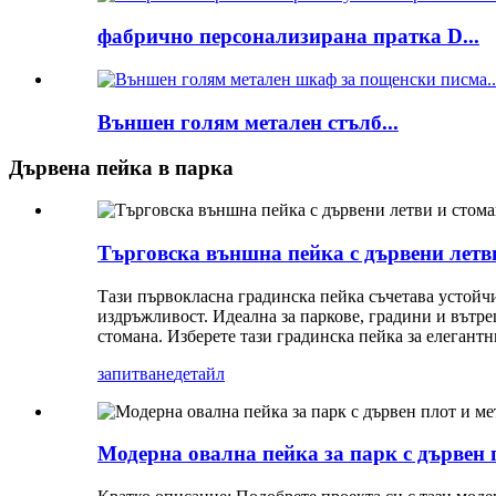
фабрично персонализирана пратка D...
Външен голям метален стълб...
Дървена пейка в парка
Търговска външна пейка с дървени летв
Тази първокласна градинска пейка съчетава устойчи
издръжливост. Идеална за паркове, градини и вътр
стомана. Изберете тази градинска пейка за елегант
запитване
детайл
Модерна овална пейка за парк с дървен 