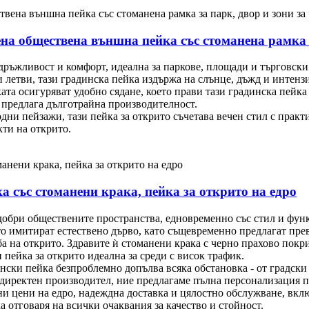
а обществена външна пейка със стоманена рамка з
здръжливост и комфорт, идеална за паркове, площади и търговск
летви, тази градинска пейка издържа на слънце, дъжд и интенз
а осигуряват удобно сядане, което прави тази градинска пейка 
 предлага дълготрайна производителност.
одни пейзажи, тази пейка за открито съчетава вечен стил с прак
кти на открито.
със стоманени крака, пейка за открито на едро
добри обществените пространства, едновременно със стил и функ
 имитират естествено дърво, като същевременно предлагат прев
а на открито. Здравите ѝ стоманени крака с черно прахово покр
 пейка за открито идеална за среди с висок трафик.
нски пейка безпроблемно допълва всяка обстановка - от градск
директен производител, ние предлагаме пълна персонализация по
и цени на едро, надеждна доставка и цялостно обслужване, вкл
а отговаря на всички очаквания за качество и стойност.