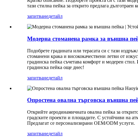
Кратко описание: Подобрете проекта си с тази модер
тази стилна пейка за открито предлага дълготраен 
запитване
детайл
Модерна стоманена рамка за външна пей
Подобрете градината или терасата си с тази издръж
стоманени крака и висококачествени летви от изкуст
градинска пейка съчетава комфорт и модерен стил. 
градинска пейка още днес!
запитване
детайл
Опростена овална търговска външна пей
Открийте аеродинамичната овална пейка за открито
градските проекти и площадите. С устойчиви на ат
Предлагат се персонализирани OEM/ODM услуги.
запитване
детайл