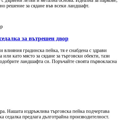
 с дървени летви и метална основа. Идеална за паркове,
ано решение за сядане във всеки ландшафт.
седалка за вътрешен двор
 влияния градинска пейка, тя е снабдена с здрави
 или като място за сядане за търговски обекти, тази
 подобрите ландшафта си. Поръчайте своята първокласна
ра. Нашата издръжлива търговска пейка подчертава
ка седалка предлага дълготрайна производителност.