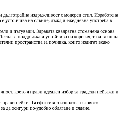
ки дълготрайна издръжливост с модерен стил. Изработена
 е устойчива на слънце, дъжд и ежедневна употреба в
тели и пътуващи. Здравата квадратна стоманена основа
Лесна за поддръжка и устойчива на корозия, тази външна
елни пространства за почивка, които издигат всяко
чност, което я прави идеален избор за градски пейзажи и
е прави пейки. Тя ефективно използва ъгловото
а да осигури по-удобно облягане и сядане.