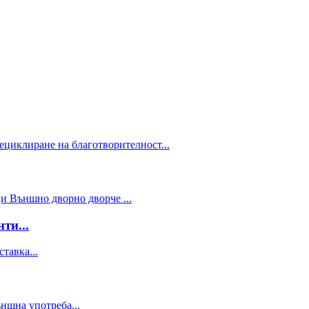
ти...