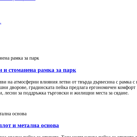
и и стоманена рамка за парк
ви на атмосферни влияния летви от твърда дървесина с рамка с 
ешни дворове, градинската пейка предлага ергономичен комфорт
ни, лесни за поддръжка търговски и жилищни места за сядане.
плот и метална основа