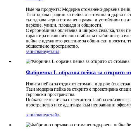
Име на продукта: Модерна стоманено-дървена пейка
Тази здрава градинска пейка от стомана и дърво е 
със здрава черна стоманена рамка и устойчиви на а
паркове, улици, площади и общности.
С ергономична облегалка и широка седалка, тази пе
гарантира изключително стабилна стабилност, а еле
пейка е идеалното решение за общински проекти, т
обществено пространство.
запитване
детайл
Фабрична L-образна пейка за открито от
Извита пейка за отдих от стомана и дърво (със стр
Тази модерна пейка за открито е проектирана специ
търговски пространства.
Пейката се отличава с елегантен L-образен/извит ъ
пространство и се адаптира към неправилни оформле
запитване
детайл