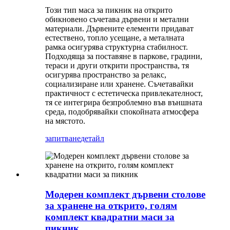
Този тип маса за пикник на открито
обикновено съчетава дървени и метални
материали. Дървените елементи придават
естествено, топло усещане, а металната
рамка осигурява структурна стабилност.
Подходяща за поставяне в паркове, градини,
тераси и други открити пространства, тя
осигурява пространство за релакс,
социализиране или хранене. Съчетавайки
практичност с естетическа привлекателност,
тя се интегрира безпроблемно във външната
среда, подобрявайки спокойната атмосфера
на мястото.
запитване
детайл
Модерен комплект дървени столове
за хранене на открито, голям
комплект квадратни маси за
пикник