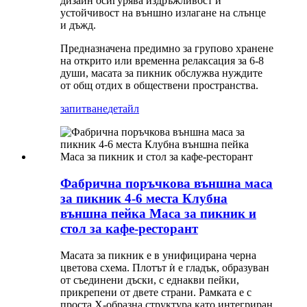
дизайн осигурява издръжливост и
устойчивост на външно излагане на слънце
и дъжд.
Предназначена предимно за групово хранене
на открито или временна релаксация за 6-8
души, масата за пикник обслужва нуждите
от общ отдих в обществени пространства.
запитване
детайл
Фабрична поръчкова външна маса
за пикник 4-6 места Клубна
външна пейка Маса за пикник и
стол за кафе-ресторант
Масата за пикник е в унифицирана черна
цветова схема. Плотът ѝ е гладък, образуван
от съединени дъски, с еднакви пейки,
прикрепени от двете страни. Рамката е с
проста X-образна структура като интегриран