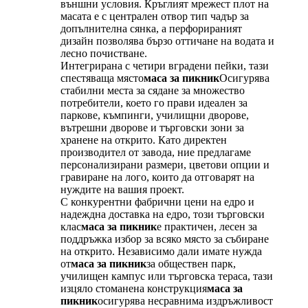
външни условия. Кръглият мрежест плот на
масата е с централен отвор тип чадър за
допълнителна сянка, а перфорираният
дизайн позволява бързо оттичане на водата и
лесно почистване.
Интегрирана с четири вградени пейки, тази
спестяваща място
маса за пикник
Осигурява
стабилни места за сядане за множество
потребители, което го прави идеален за
паркове, къмпинги, училищни дворове,
вътрешни дворове и търговски зони за
хранене на открито. Като директен
производител от завода, ние предлагаме
персонализирани размери, цветови опции и
гравиране на лого, които да отговарят на
нуждите на вашия проект.
С конкурентни фабрични цени на едро и
надеждна доставка на едро, този търговски
клас
маса за пикник
е практичен, лесен за
поддръжка избор за всяко място за събиране
на открито. Независимо дали имате нужда
от
маса за пикник
за обществен парк,
училищен кампус или търговска тераса, тази
изцяло стоманена конструкция
маса за
пикник
осигурява несравнима издръжливост