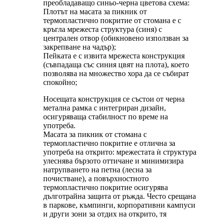
преобладаващо синьо-черна цветова схема:
Плотът на масата за пикник от
термопластично покритие от стомана е с
кръгла мрежеста структура (синя) с
централен отвор (обикновено използван за
закрепване на чадър);
Пейката е с извита мрежеста конструкция
(съвпадаща със синия цвят на плота), което
позволява на множество хора да се събират
спокойно;
Носещата конструкция се състои от черна
метална рамка с интегриран дизайн,
осигуряваща стабилност по време на
употреба.
Масата за пикник от стомана с
термопластично покритие е отлична за
употреба на открито: мрежестата ѝ структура
улеснява бързото оттичане и минимизира
натрупването на петна (лесна за
почистване), а повърхностното
термопластично покритие осигурява
дълготрайна защита от ръжда. Често срещана
в паркове, къмпинги, корпоративни кампуси
и други зони за отдих на открито, тя