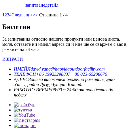
запитване
детайл
1
2
3
4
Следващ >
>>
Страница 1 / 4
Бюлетин
За запитвания относно нашите продукти или ценова листа,
моля, оставете ни имейл адреса си и ние ще се свържем с вас в
рамките на 24 часа.
ИЗПРАТИ
ИМЕЙЛ
david.yang@haoyidaoutdoorfacility.com
ТЕЛЕФОН
+86 19923298837
+86 023-65208676
АДРЕС
Зона за високотехнологично развитие, град
Уангу, район Дазу, Чунцин, Китай.
РАБОТНО ВРЕМЕ
08:00 ~ 24:00 от понеделник до
неделя