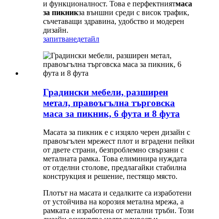
и функционалност. Това е перфектният
маса
за пикник
за външни среди с висок трафик,
съчетаващи здравина, удобство и модерен
дизайн.
запитване
детайл
Градински мебели, разширен
метал, правоъгълна търговска
маса за пикник, 6 фута и 8 фута
Масата за пикник е с изцяло черен дизайн с
правоъгълен мрежест плот и вградени пейки
от двете страни, безпроблемно свързани с
металната рамка. Това елиминира нуждата
от отделни столове, предлагайки стабилна
конструкция и решение, пестящо място.
Плотът на масата и седалките са изработени
от устойчива на корозия метална мрежа, а
рамката е изработена от метални тръби. Този