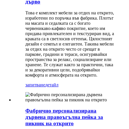
дърво
Това е комплект мебели за отдих на открито,
изработени по поръчка във фабрика. Плотът
на масата и седалката са с богато
червеникаво-кафяво покритие, което им
придава привлекателен и текстуриран вид, а
краката са в светлосив оттенък. Цялостният
дизайн е семпъл и елегантен. Такива мебели
за отдих на открито често се срещат в
паркове, градини и тераси, осигурявайки
пространства за релакс, социализиране или
хранене. Те служат както за практични, така
и за декоративни цели, подобрявайки
комфорта и атмосферата на открито.
запитване
детайл
Фабрично персонализирана
дървена правоъгълна пейка за
пикник на открито