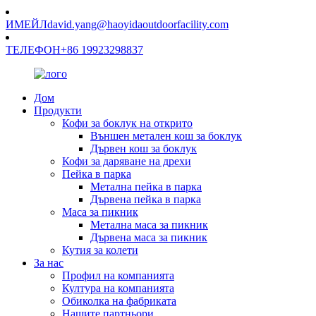
ИМЕЙЛ
david.yang@haoyidaoutdoorfacility.com
ТЕЛЕФОН
+86 19923298837
Дом
Продукти
Кофи за боклук на открито
Външен метален кош за боклук
Дървен кош за боклук
Кофи за даряване на дрехи
Пейка в парка
Метална пейка в парка
Дървена пейка в парка
Маса за пикник
Метална маса за пикник
Дървена маса за пикник
Кутия за колети
За нас
Профил на компанията
Култура на компанията
Обиколка на фабриката
Нашите партньори