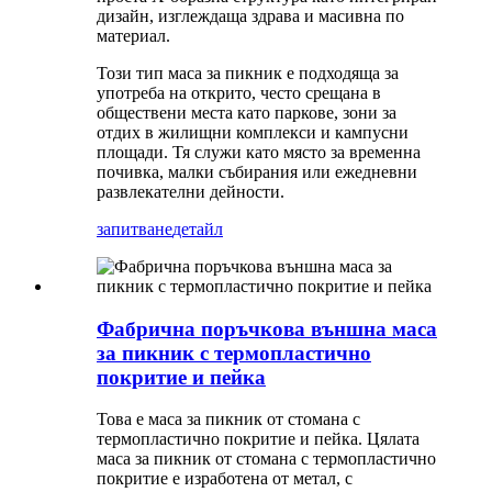
дизайн, изглеждаща здрава и масивна по
материал.
Този тип маса за пикник е подходяща за
употреба на открито, често срещана в
обществени места като паркове, зони за
отдих в жилищни комплекси и кампусни
площади. Тя служи като място за временна
почивка, малки събирания или ежедневни
развлекателни дейности.
запитване
детайл
Фабрична поръчкова външна маса
за пикник с термопластично
покритие и пейка
Това е маса за пикник от стомана с
термопластично покритие и пейка. Цялата
маса за пикник от стомана с термопластично
покритие е изработена от метал, с