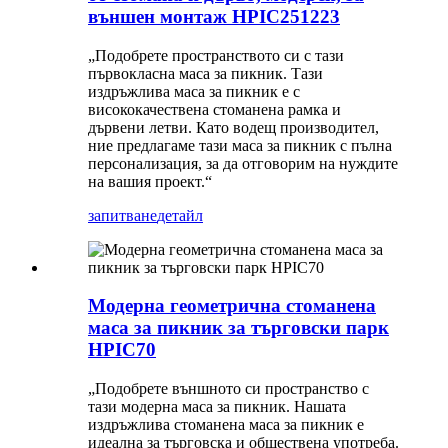
външен монтаж HPIC251223
„Подобрете пространството си с тази
първокласна маса за пикник. Тази
издръжлива маса за пикник е с
висококачествена стоманена рамка и
дървени летви. Като водещ производител,
ние предлагаме тази маса за пикник с пълна
персонализация, за да отговорим на нуждите
на вашия проект.“
запитване
детайл
Модерна геометрична стоманена
маса за пикник за търговски парк
HPIC70
„Подобрете външното си пространство с
тази модерна маса за пикник. Нашата
издръжлива стоманена маса за пикник е
идеална за търговска и обществена употреба.