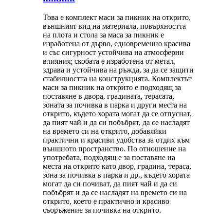
Това е комплект маси за пикник на открито,
външният вид на материала, повърхността
на плота и стола за маса за пикник е
изработена от дърво, едновременно красива
и със сигурност устойчива на атмосферни
влияния; скобата е изработена от метал,
здрава и устойчива на ръжда, за да се защити
стабилността на конструкцията. Комплектът
маси за пикник на открито е подходящ за
поставяне в двора, градината, терасата,
зоната за почивка в парка и други места на
открито, където хората могат да се отпуснат,
да пият чай и да си побъбрят, да се насладят
на времето си на открито, добавяйки
практични и красиви удобства за отдих към
външното пространство. По отношение на
употребата, подходящ е за поставяне на
места на открито като двор, градина, тераса,
зона за почивка в парка и др., където хората
могат да си почиват, да пият чай и да си
побъбрят и да се насладят на времето си на
открито, което е практично и красиво
съоръжение за почивка на открито.