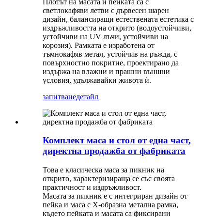
Плотът на масата и пейката са с
светлокафяви летви с дървесен шарен
дизайн, балансиращи естествената естетика с
издръжливостта на открито (водоустойчиви,
устойчиви на UV лъчи, устойчиви на
корозия). Рамката е изработена от
тъмнокафяв метал, устойчив на ръжда, с
повърхностно покритие, проектирано да
издържа на влажни и прашни външни
условия, удължавайки живота ѝ.
запитване
детайл
Комплект маса и стол от една част,
директна продажба от фабриката
Това е класическа маса за пикник на
открито, характеризираща се със своята
практичност и издръжливост.
Масата за пикник е с интегриран дизайн от
пейка и маса с X-образна метална рамка,
където пейката и масата са фиксирани