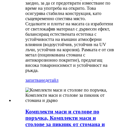
заедно, за да се предотврати изместване по
време на употреба на открито. Това
осигурява стабилна конструкция, като
същевременно спестява място.
Седалките и плотът на масата са изработени
от светлокафяв материал с дървесен ефект,
балансиращ естествената естетика с
устойчивостта на външни атмосферни
влияния (водоустойчив, устойчив на UV
лъчи, устойчив на корозия). Рамката е от сив
метал (поцинкована стомана с
антикорозионно покритие), предлагащ
висока товароносимост и устойчивост на
ръжда.
запитване
детайл
Комплекти маси и столове по
поръчка, Комплекти маси и
столове за пикник от стомана и