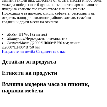
семпъл външен вид, харесвана от хората, масата е просторна,
може да побере поне 6 души, напълно отговаря на вашите
нужди за хранене със семейството или приятелите.
Подходяща е за паркове, улици, кафенета, ресторанти на
открито, площади, жилищни райони, хотели, семейни
градини и други места на открито.
Модел:
HTW01 (2 метра)
Материал:
Неръждаема стомана, тик
Размер:
Маса: Д2000*Ш600*В750 мм; пейка:
Д2000*Ш400*В750 мм
Изпратете ни имейл
Свържете се с нас
Детайли за продукта
Етикети на продукти
Външна модерна маса за пикник,
паркови мебели