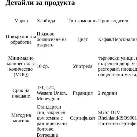
Детайли за продукта
Марка
Хаойида
Тип компания
Производител
Прахово
Повърхностна
боядисване на
Цвят
Кафяв/Персонали
обработка
открито
Минимално
търговски улици, 
количество за
вътрешен двор, уч
10 бр.
Употреба
количество
ресторант, площад
(MOQ)
обществени места
T/T, L/C,
Срок на
Western Union,
Гаранция
2 години
плащане
Moneygram
Стандартен
тип, закрепен
SGS/ TUV
Метод на
към земята с
Сертификат
Rheinland/ISO900
монтаж
разширителни
Патентен сертифи
болтове.
Вътрешна