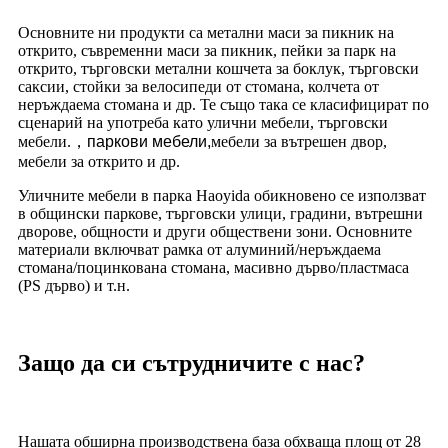
Основните ни продукти са метални маси за пикник на
открито, съвременни маси за пикник, пейки за парк на
открито, търговски метални кошчета за боклук, търговски
саксии, стойки за велосипеди от стомана, колчета от
неръждаема стомана и др. Те също така се класифицират по
сценарий на употреба като улични мебели, търговски
мебели.
，
паркови мебели,
мебели за вътрешен двор,
мебели за открито и др.
Уличните мебели в парка Haoyida обикновено се използват
в общински паркове, търговски улици, градини, вътрешни
дворове, общности и други обществени зони. Основните
материали включват рамка от алуминий/неръждаема
стомана/поцинкована стомана, масивно дърво/пластмаса
(PS дърво) и т.н.
Защо да си сътрудничите с нас?
Нашата обширна производствена база обхваща площ от 28