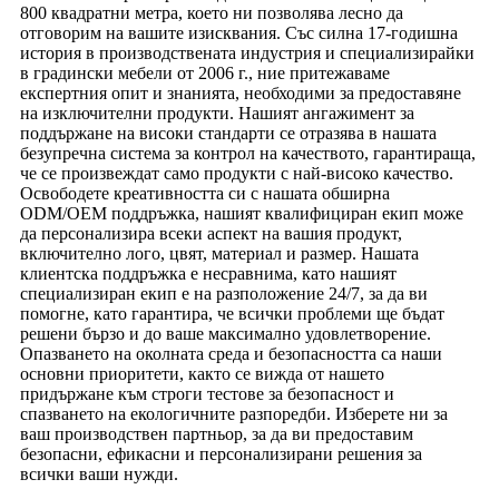
800 квадратни метра, което ни позволява лесно да
отговорим на вашите изисквания. Със силна 17-годишна
история в производствената индустрия и специализирайки
в градински мебели от 2006 г., ние притежаваме
експертния опит и знанията, необходими за предоставяне
на изключителни продукти. Нашият ангажимент за
поддържане на високи стандарти се отразява в нашата
безупречна система за контрол на качеството, гарантираща,
че се произвеждат само продукти с най-високо качество.
Освободете креативността си с нашата обширна
ODM/OEM поддръжка, нашият квалифициран екип може
да персонализира всеки аспект на вашия продукт,
включително лого, цвят, материал и размер. Нашата
клиентска поддръжка е несравнима, като нашият
специализиран екип е на разположение 24/7, за да ви
помогне, като гарантира, че всички проблеми ще бъдат
решени бързо и до ваше максимално удовлетворение.
Опазването на околната среда и безопасността са наши
основни приоритети, както се вижда от нашето
придържане към строги тестове за безопасност и
спазването на екологичните разпоредби. Изберете ни за
ваш производствен партньор, за да ви предоставим
безопасни, ефикасни и персонализирани решения за
всички ваши нужди.