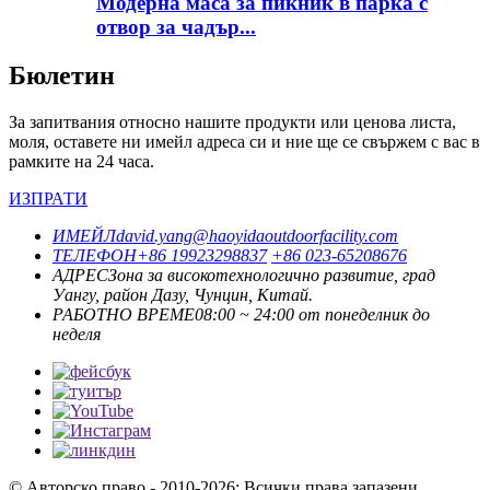
Модерна маса за пикник в парка с
отвор за чадър...
Бюлетин
За запитвания относно нашите продукти или ценова листа,
моля, оставете ни имейл адреса си и ние ще се свържем с вас в
рамките на 24 часа.
ИЗПРАТИ
ИМЕЙЛ
david.yang@haoyidaoutdoorfacility.com
ТЕЛЕФОН
+86 19923298837
+86 023-65208676
АДРЕС
Зона за високотехнологично развитие, град
Уангу, район Дазу, Чунцин, Китай.
РАБОТНО ВРЕМЕ
08:00 ~ 24:00 от понеделник до
неделя
© Авторско право - 2010-2026: Всички права запазени.