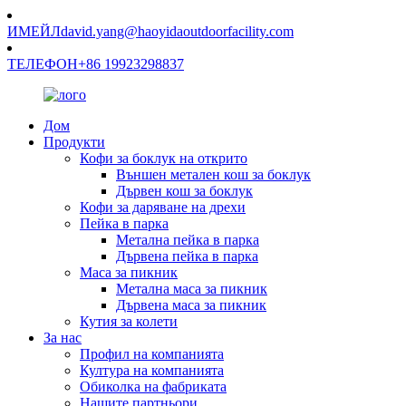
ИМЕЙЛ
david.yang@haoyidaoutdoorfacility.com
ТЕЛЕФОН
+86 19923298837
Дом
Продукти
Кофи за боклук на открито
Външен метален кош за боклук
Дървен кош за боклук
Кофи за даряване на дрехи
Пейка в парка
Метална пейка в парка
Дървена пейка в парка
Маса за пикник
Метална маса за пикник
Дървена маса за пикник
Кутия за колети
За нас
Профил на компанията
Култура на компанията
Обиколка на фабриката
Нашите партньори