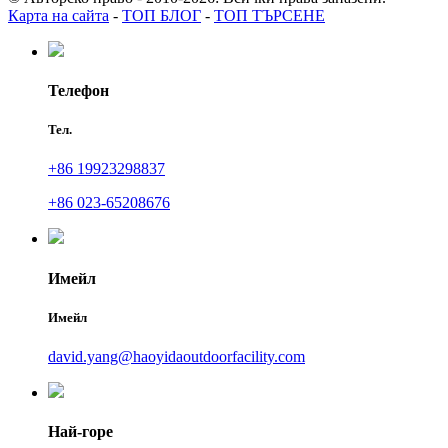
Карта на сайта
-
ТОП БЛОГ
-
ТОП ТЪРСЕНЕ
Телефон
Тел.
+86 19923298837
+86 023-65208676
Имейл
Имейл
david.yang@haoyidaoutdoorfacility.com
Най-горе