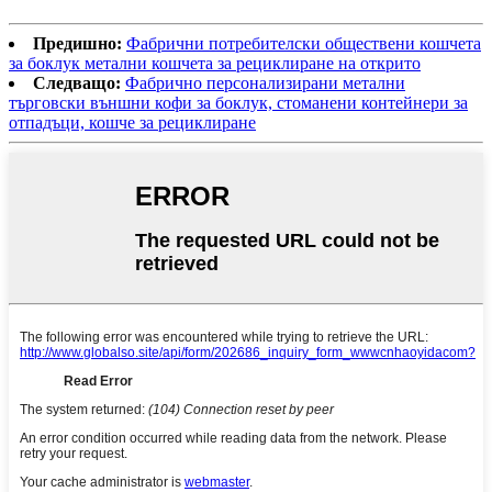
Предишно:
Фабрични потребителски обществени кошчета
за боклук метални кошчета за рециклиране на открито
Следващо:
Фабрично персонализирани метални
търговски външни кофи за боклук, стоманени контейнери за
отпадъци, кошче за рециклиране