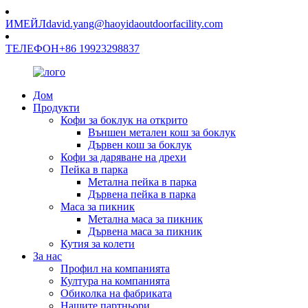
ИМЕЙЛ
david.yang@haoyidaoutdoorfacility.com
ТЕЛЕФОН
+86 19923298837
Дом
Продукти
Кофи за боклук на открито
Външен метален кош за боклук
Дървен кош за боклук
Кофи за даряване на дрехи
Пейка в парка
Метална пейка в парка
Дървена пейка в парка
Маса за пикник
Метална маса за пикник
Дървена маса за пикник
Кутия за колети
За нас
Профил на компанията
Култура на компанията
Обиколка на фабриката
Нашите партньори