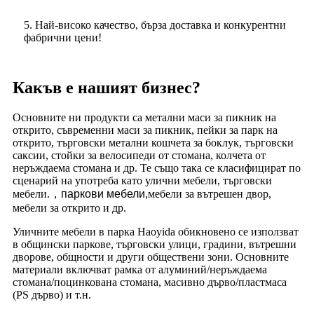
5. Най-високо качество, бърза доставка и конкурентни
фабрични цени!
Какъв е нашият бизнес?
Основните ни продукти са метални маси за пикник на
открито, съвременни маси за пикник, пейки за парк на
открито, търговски метални кошчета за боклук, търговски
саксии, стойки за велосипеди от стомана, колчета от
неръждаема стомана и др. Те също така се класифицират по
сценарий на употреба като улични мебели, търговски
мебели.
，
паркови мебели,
мебели за вътрешен двор,
мебели за открито и др.
Уличните мебели в парка Haoyida обикновено се използват
в общински паркове, търговски улици, градини, вътрешни
дворове, общности и други обществени зони. Основните
материали включват рамка от алуминий/неръждаема
стомана/поцинкована стомана, масивно дърво/пластмаса
(PS дърво) и т.н.