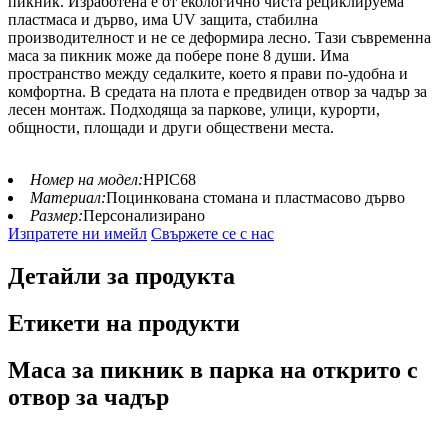
пикник. Изработена е от екологично чиста рециклируема
пластмаса и дърво, има UV защита, стабилна
производителност и не се деформира лесно. Тази съвременна
маса за пикник може да побере поне 8 души. Има
пространство между седалките, което я прави по-удобна и
комфортна. В средата на плота е предвиден отвор за чадър за
лесен монтаж. Подходяща за паркове, улици, курорти,
общности, площади и други обществени места.
Номер на модел:
HPIC68
Материал:
Поцинкована стомана и пластмасово дърво
Размер:
Персонализирано
Изпратете ни имейл
Свържете се с нас
Детайли за продукта
Етикети на продукти
Маса за пикник в парка на открито с
отвор за чадър