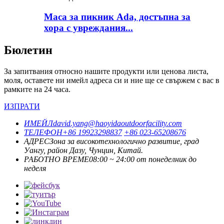
Маса за пикник Ada, достъпна за
хора с увреждания...
Бюлетин
За запитвания относно нашите продукти или ценова листа,
моля, оставете ни имейл адреса си и ние ще се свържем с вас в
рамките на 24 часа.
ИЗПРАТИ
ИМЕЙЛ
david.yang@haoyidaoutdoorfacility.com
ТЕЛЕФОН
+86 19923298837
+86 023-65208676
АДРЕС
Зона за високотехнологично развитие, град
Уангу, район Дазу, Чунцин, Китай.
РАБОТНО ВРЕМЕ
08:00 ~ 24:00 от понеделник до
неделя