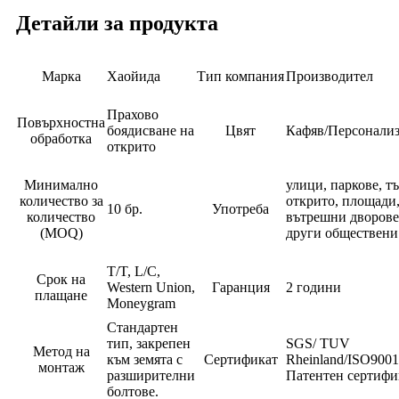
Детайли за продукта
Марка
Хаойида
Тип компания
Производител
Прахово
Повърхностна
боядисване на
Цвят
Кафяв/Персонали
обработка
открито
Минимално
улици, паркове, т
количество за
открито, площади,
10 бр.
Употреба
количество
вътрешни дворове
(MOQ)
други обществени
T/T, L/C,
Срок на
Western Union,
Гаранция
2 години
плащане
Moneygram
Стандартен
тип, закрепен
SGS/ TUV
Метод на
към земята с
Сертификат
Rheinland/ISO900
монтаж
разширителни
Патентен сертифи
болтове.